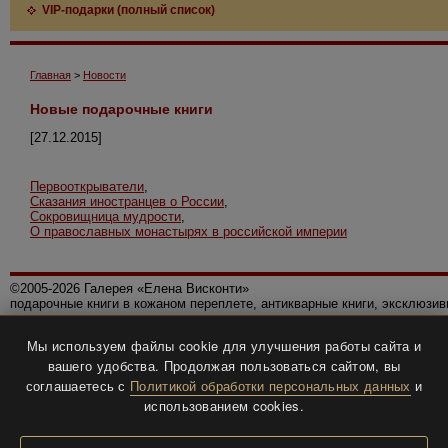
VIP-подарки (полный список)
Главная
>
Новости
Новые подарочные книги
[27.12.2015]
Первооткрыватели
,
Сказания иностранцев о России
,
Сокровищница мудрости
,
О православных монастырях в российской империи
©2005-2026 Галерея «Елена Висконти»
подарочные книги в кожаном переплете, антикварные книги, эксклюзи
Правила использования сайта
Мы используем файлы cookie для улучшения работы сайта и
Политика конфиденциальности
вашего удобства. Продолжая пользоваться сайтом, вы
Все права защищены.
соглашаетесь с
Политикой обработки персональных данных
и
Разработка и дизайн
BTV-info
.
использованием cookies.