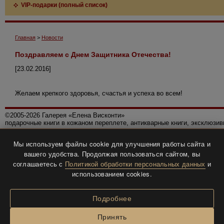
VIP-подарки (полный список)
Главная
>
Новости
Поздравляем с Днем Защитника Отечества!
[23.02.2016]
Желаем крепкого здоровья, счастья и успеха во всем!
©2005-2026 Галерея «Елена Висконти»
подарочные книги в кожаном переплете, антикварные книги, эксклюзи
Правила использования сайта
Мы используем файлы cookie для улучшения работы сайта и
Политика конфиденциальности
вашего удобства. Продолжая пользоваться сайтом, вы
Все права защищены.
соглашаетесь с
Политикой обработки персональных данных
и
Разработка и дизайн
BTV-info
.
использованием cookies.
Подробнее
Принять