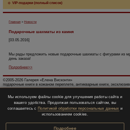
VIP-подарки (полный список)
Главная
>
Новости
Подарочные шахматы из камня
[03.05.2016]
Мы рады предложить новые подарочные шахматы с фигурами из мрам
день заказа!
Подробнее>>
©2005-2026 Галерея «Елена Висконти»
подарочные книги в кожаном переплете, антикварные книги, эксклюзи
Правила использования сайта
Мы используем файлы cookie для улучшения работы сайта и
Политика конфиденциальности
вашего удобства. Продолжая пользоваться сайтом, вы
Все права защищены.
соглашаетесь с
Политикой обработки персональных данных
и
Разработка и дизайн
BTV-info
.
использованием cookies.
Подробнее