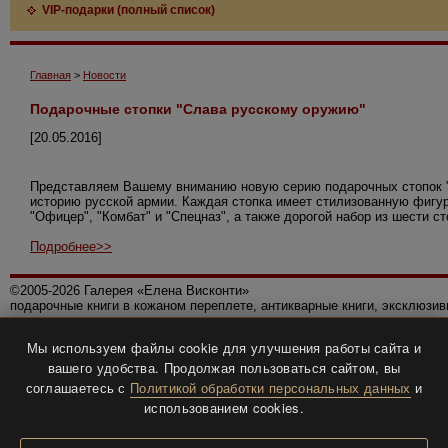
VIP-подарки (полный список)
Главная
>
Новости
Подарочные стопки "Слава русскому оружию"
[20.05.2016]
Представляем Вашему вниманию новую серию подарочных стопок "
историю русской армии. Каждая стопка имеет стилизованную фигуру
"Офицер", "Комбат" и "Спецназ", а также дорогой набор из шести с
Подробнее>>
©2005-2026 Галерея «Елена Висконти»
подарочные книги в кожаном переплете, антикварные книги, эксклюзи
Правила использования сайта
Мы используем файлы cookie для улучшения работы сайта и
Политика конфиденциальности
вашего удобства. Продолжая пользоваться сайтом, вы
Все права защищены.
соглашаетесь с
Политикой обработки персональных данных
и
Разработка и дизайн
BTV-info
.
использованием cookies.