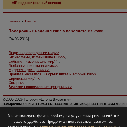
VIP-подарки (полный список)
Главная
>
Новости
Подарочные издания книг в переплете из кожи
[04.06.2016]
Люди, перевернувшие мир>>
,
Бизнесмены, изменившие мир>>
,
События, изменившие мир>>
,
Любовные письма великих>>
,
Мудрость для двоих>>
,
Правила Черчилля. Сборник цитат и афоризмов>>
,
Еврейский мир>>
,
Сигары>>
,
Великие православные праздники>>
©2005-2026 Галерея «Елена Висконти»
подарочные книги в кожаном переплете, антикварные книги, эксклюзи
Правила использования сайта
Мы используем файлы cookie для улучшения работы сайта и
Политика конфиденциальности
вашего удобства. Продолжая пользоваться сайтом, вы
Все права защищены.
соглашаетесь с
Политикой обработки персональных данных
и