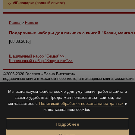
VIP-подарки (полный список)
Главная
>
Новости
Подарочные наборы для пикника с книгой "Казан, мангал
[08.08.2016]
Шашлычный набор "Семья">>
,
Шашлычный набор "Защитники">>
©2005-2026 Галерея «Елена Висконти»
подарочные книги в кожаном переплете, антикварные книги, эксклюзи
Правила использования сайта
Мы используем файлы cookie для улучшения работы сайта и
Политика конфиденциальности
вашего удобства. Продолжая пользоваться сайтом, вы
Все права защищены.
соглашаетесь с
Политикой обработки персональных данных
и
Разработка и дизайн
BTV-info
.
использованием cookies.
Подробнее