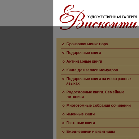
Бронзовая миниатюра
Подарочные книги
Антикварные книги
Книга для записи мемуаров
Подарочные книги на иностранных
языках
Родословные книги. Семейные
летописи
Многотомные собрания сочинений
Именные книги
Гостевые книги
Ежедневники и визитницы