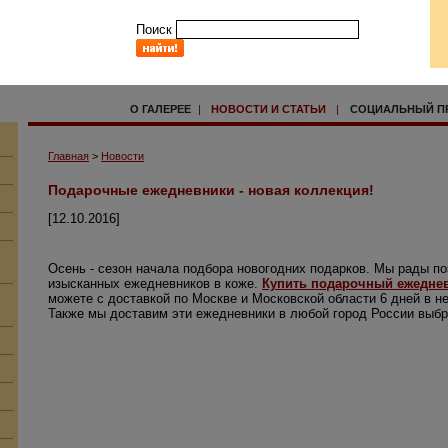
Поиск
О ГАЛЕРЕЕ
|
НОВОСТИ И СТАТЬИ
|
СОЦИАЛЬНЫЙ П
Главная
>
Новости
Подарочные ежедневники - новая коллекция!
[12.10.2016]
Осень - сезон начала подбора новогодних подарков. Мы рады по
изысканных ежедневников в коже.
Купить подарочный ежедне
можете с доставкой по Москве и Московской области 6 дней в не
Также мы доставим эти ежедневники в любой город России выбр