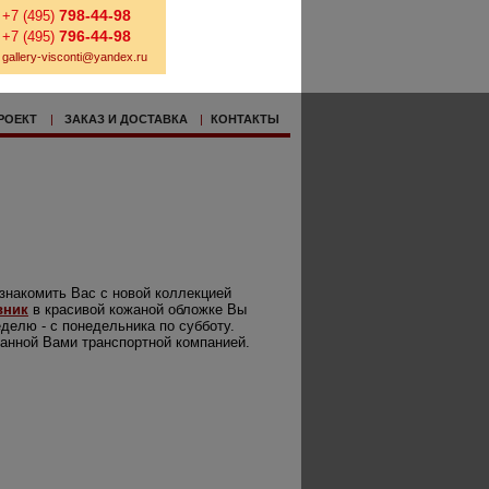
798-44-98
+7 (495)
796-44-98
+7 (495)
gallery-visconti@yandex.ru
РОЕКТ
|
ЗАКАЗ И ДОСТАВКА
|
КОНТАКТЫ
знакомить Вас с новой коллекцией
вник
в красивой кожаной обложке Вы
делю - с понедельника по субботу.
анной Вами транспортной компанией.