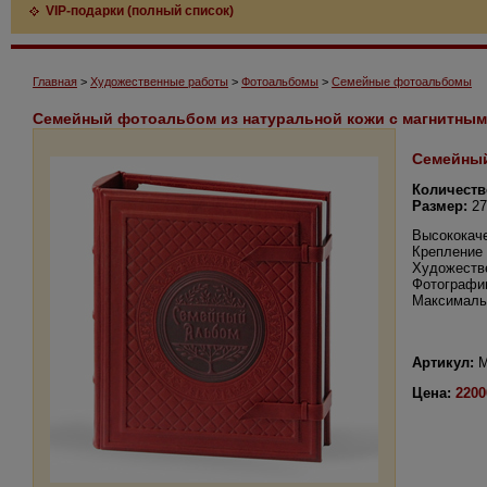
VIP-подарки (полный список)
Главная
>
Художественные работы
>
Фотоальбомы
>
Семейные фотоальбомы
Семейный фотоальбом из натуральной кожи с магнитным
Семейный
Количеств
Размер:
27
Высококаче
Крепление 
Художестве
Фотографии
Максимальн
Артикул:
M
Цена:
2200