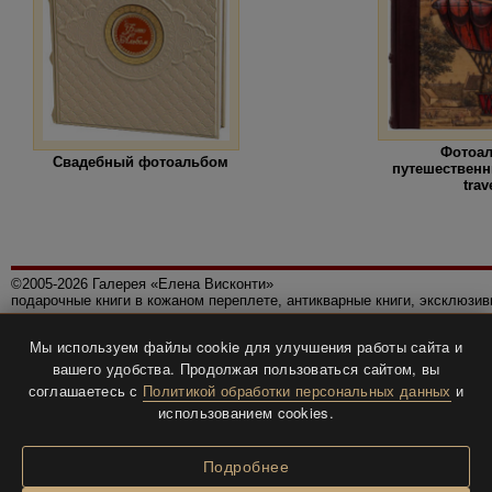
Фотоа
Свадебный фотоальбом
путешественн
trav
©2005-2026 Галерея «Елена Висконти»
подарочные книги в кожаном переплете, антикварные книги, эксклюзи
Правила использования сайта
Мы используем файлы cookie для улучшения работы сайта и
Политика конфиденциальности
вашего удобства. Продолжая пользоваться сайтом, вы
Все права защищены.
соглашаетесь с
Политикой обработки персональных данных
и
Разработка и дизайн
BTV-info
.
использованием cookies.
Подробнее