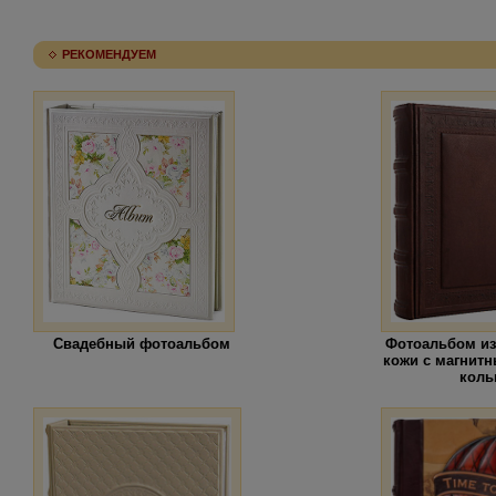
РЕКОМЕНДУЕМ
Свадебный фотоальбом
Фотоальбом из
кожи с магнит
коль