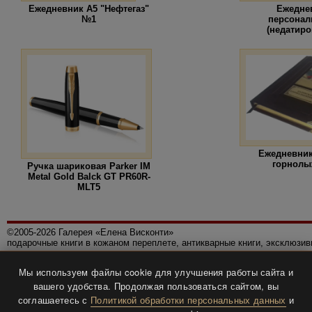
Ежедневник А5 "Нефтегаз"
Ежедне
№1
персонал
(недатир
Ежедневник
горнолы
Ручка шариковая Parker IM
Metal Gold Balck GT PR60R-
MLT5
©2005-2026 Галерея «Елена Висконти»
подарочные книги в кожаном переплете, антикварные книги, эксклюзи
Правила использования сайта
Мы используем файлы cookie для улучшения работы сайта и
Политика конфиденциальности
вашего удобства. Продолжая пользоваться сайтом, вы
Все права защищены.
соглашаетесь с
Политикой обработки персональных данных
и
Разработка и дизайн
BTV-info
.