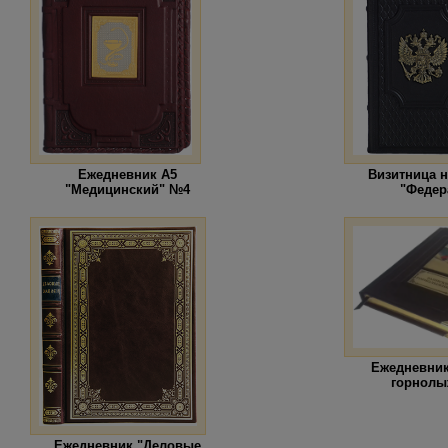
Ежедневник А5
Визитница 
"Медицинский" №4
"Федер
Ежедневник
горнолы
Ежедневник "Деловые