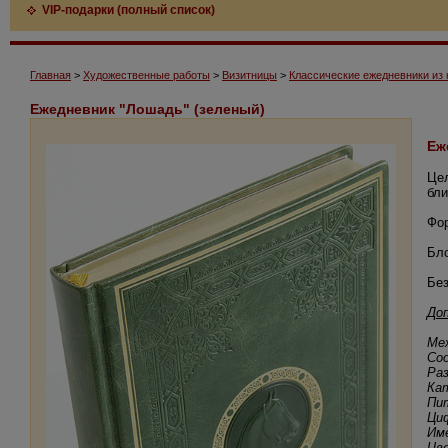
VIP-подарки (полный список)
Главная
>
Художественные работы
>
Визитницы
>
Классические ежедневники из 
Ежедневник "Лошадь" (зеленый)
Еж
Цел
бли
Фор
Бло
Без
До
Ме
Со
Ра
Ка
Пит
Ци
Им
Цв