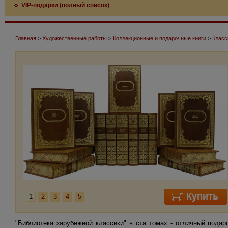
VIP-подарки (полный список)
Главная
>
Художественные работы
>
Коллекционные и подарочные книги
>
Класс
1
2
3
4
5
"Библиотека зарубежной классики" в ста томах - отличный пода