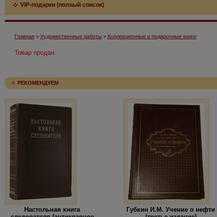
VIP-подарки (полный список)
Главная
>
Художественные работы
>
Коллекционные и подарочные книги
Товар продан.
РЕКОМЕНДУЕМ
Настольная книга
Губкин И.М. Учение о нефти
следователя (антикварное
(третье издание)