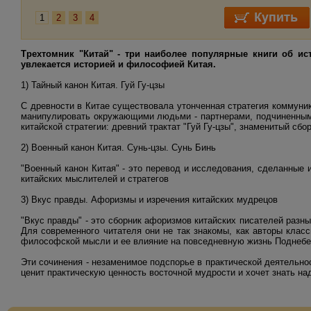
1
2
3
4
Трехтомник "Китай" - три наиболее популярные книги об ис
увлекается историей и философией Китая.
1) Тайный канон Китая. Гуй Гу-цзы
С древности в Китае существовала утонченная стратегия коммуник
манипулировать окружающими людьми - партнерами, подчиненными
китайской стратегии: древний трактат "Гуй Гу-цзы", знаменитый сбо
2) Военный канон Китая. Сунь-цзы. Сунь Бинь
"Военный канон Китая" - это перевод и исследования, сделанны
китайских мыслителей и стратегов
3) Вкус правды. Афоризмы и изречения китайских мудрецов
"Вкус правды" - это сборник афоризмов китайских писателей раз
Для современного читателя они не так знакомы, как авторы клас
философской мысли и ее влияние на повседневную жизнь Поднебе
Эти сочинения - незаменимое подспорье в практической деятельно
ценит практическую ценность восточной мудрости и хочет знать н