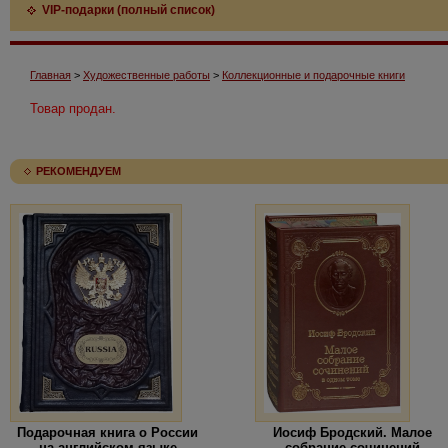
VIP-подарки (полный список)
Главная
>
Художественные работы
>
Коллекционные и подарочные книги
Товар продан.
РЕКОМЕНДУЕМ
Подарочная книга о России
Иосиф Бродский. Малое
на английском языке
собрание сочинений