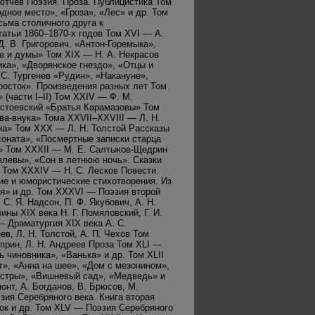
Тютчев Поэзия. Проза. Публицистика Том
дное место», «Гроза», «Лес» и др. Том
сьма столичного друга к
атьи 1860–1870-х годов Том XVI — А.
Д. В. Григорович. «Антон-Горемыка»,
е и думы» Том XIX — Н. А. Некрасов
ка», «Дворянское гнездо», «Отцы и
 С. Тургенев «Рудин», «Накануне»,
росток». Произведения разных лет Том
 (части I–II) Том XXIV — Ф. М.
Достоевский «Братья Карамазовы» Том
ва-внука» Тома XXVII–XXVIII — Л. Н.
на» Том XXX — Л. Н. Толстой Рассказы
соната», «Посмертные записки старца
е» Том XXXII — М. Е. Салтыков-Щедрин
влевы», «Сон в летнюю ночь». Сказки
я Том XXXIV — Н. С. Лесков Повести.
ие и юмористические стихотворения. Из
я» и др. Том XXXVI — Поэзия второй
 С. Я. Надсон, П. Ф. Якубович, А. Н.
ны XIX века Н. Г. Помяловский, Г. И.
 — Драматургия XIX века А. С.
ев, Л. Н. Толстой, А. П. Чехов Том
уприн, Л. Н. Андреев Проза Том XLI —
чиновника», «Ванька» и др. Том XLII
т», «Анна на шее», «Дом с мезонином»,
естры», «Вишневый сад», «Медведь» и
онт, А. Богданов, В. Брюсов, М.
зия Серебряного века. Книга вторая
нок и др. Том XLV — Поэзия Серебряного