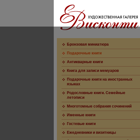
Бронзовая миниатюра
Подарочные книги
Антикварные книги
Книга для записи мемуаров
Подарочные книги на иностранных
языках
Родословные книги. Семейные
летописи
Многотомные собрания сочинений
Именные книги
Гостевые книги
Ежедневники и визитницы