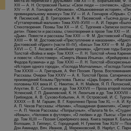
места из переписки с друзьями» Том XII — Е. Боратынский, Ф. 
XIII — А. Н. Островский Пьесы: «Свои люди — сочтемся», «Дохо
XIV — И. А. Гончаров «Обломов», «Обыкновенная история», «Пи
провинциальному жениху» Том XV — И. А. Гончаров «Обрыв». Ст
Ф. Писемский, Д. В. Григорович А. Ф. Писемский. «Тысяча душ» 
«Гуттаперчевый мальчик» Тома XVII–XVIII — А. И. Герцен «Было
Стихотворения. Поэмы Том XX — И. С. Тургенев «Записки охотни
дети». Повести и рассказы, стихотворения в прозе Том XXI — И.
«Дым». Повести и рассказы Том XXII — Ф. М. Достоевский «Под
XXIII — Ф. М. Достоевский «Преступление и наказание», «Идиот»
Достоевский «Идиот» (части III–IV), «Бесы» Том XXV — Ф. М. 
XXVI — С. Т. Аксаков «Семейная хроника», «Детские годы Багро
Толстой «Война и мир» Том XXIX — Л. Н. Толстой «Анна Карени
и повести: «Холстомер», «Смерть Ивана Ильича», «Крейцерова 
Федора Кузмича» и др. Том XXXI — Л. Н. Толстой «Воскресень
«История одного города», «Господа Молчалины», «Господа Голо
Том XXXIII — А. Григорьев, А. Фет Поэзия. Проза. Воспоминани
Рассказы. Очерки Том XXXV — А. К. Толстой Проза. Сатирическ
произведений Козьмы Пруткова. Пьесы: «Царь Борис», «Фантази
половины XIX века И. С. Никитин, А. Н. Майков, Я. П. Полонский,
Апухтин, В. С. Соловьев и др. Том XXXVII — Проза второй полови
Успенский, Г. П. Данилевский, К. Н. Леонтьев и др. Том XXXVIII
Грибоедов, А. В. Сухово-Кобылин, А. Н. Островский, И. С. Турген
XXXIX — В. М. Гаршин, В. Г. Короленко Проза Том XL — А. И. К
А. П. Чехов Рассказы: «Налим», «Лошадиная фамилия», «Смерть 
— А. П. Чехов Рассказы: «Попрыгунья», «Палата № 6», «Студен
«Ионыч», «Человек в футляре», «О любви» и др. Пьесы: «Три с
др. Том XLIII — Поэзия Серебряного века. Книга первая К. Бальм
Волошин, З. Гиппиус, С. Городецкий, Н. Гумилев Том XLIV — Поэ
Дон Аминадо, Вяч. Иванов, Д. Мережковский, В. Нарбут, С. Пар