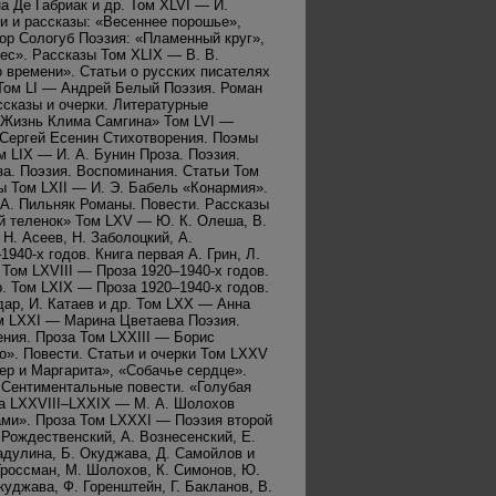
а Де Габриак и др. Том XLVI — И.
и и рассказы: «Весеннее порошье»,
ор Сологуб Поэзия: «Пламенный круг»,
ес». Рассказы Том XLIX — В. В.
 времени». Статьи о русских писателях
Том LI — Андрей Белый Поэзия. Роман
ссказы и очерки. Литературные
 «Жизнь Клима Самгина» Том LVI —
 Сергей Есенин Стихотворения. Поэмы
м LIX — И. А. Бунин Проза. Поэзия.
. Поэзия. Воспоминания. Статьи Том
ы Том LXII — И. Э. Бабель «Конармия».
. А. Пильняк Романы. Повести. Рассказы
й теленок» Том LXV — Ю. К. Олеша, В.
Н. Асеев, Н. Заболоцкий, А.
940-х годов. Книга первая А. Грин, Л.
 Том LXVIII — Проза 1920–1940-х годов.
др. Том LXIX — Проза 1920–1940-х годов.
йдар, И. Катаев и др. Том LXX — Анна
м LXXI — Марина Цветаева Поэзия.
ния. Проза Том LXXIII — Борис
». Повести. Статьи и очерки Том LXXV
ер и Маргарита», «Собачье сердце».
 Сентиментальные повести. «Голубая
ма LXXVIII–LXXIX — М. А. Шолохов
ами». Проза Том LXXXI — Поэзия второй
 Рождественский, А. Вознесенский, Е.
адулина, Б. Окуджава, Д. Самойлов и
Гроссман, М. Шолохов, К. Симонов, Ю.
куджава, Ф. Горенштейн, Г. Бакланов, В.