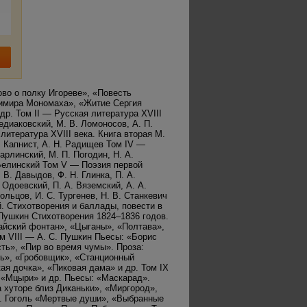
во о полку Игореве», «Повесть
димира Мономаха», «Житие Сергия
др. Том II — Русская литература XVIII
едиаковский, М. В. Ломоносов, А. П.
 литература XVIII века. Книга вторая М.
В. Капнист, А. Н. Радищев Том IV —
рлинский, М. П. Погодин, Н. А.
. Белинский Том V — Поэзия первой
 В. Давыдов, Ф. Н. Глинка, П. А.
 Одоевский, П. А. Вяземский, А. А.
Кольцов, И. С. Тургенев, Н. В. Станкевич
й. Стихотворения и баллады, повести в
 Пушкин Стихотворения 1824–1836 годов.
айский фонтан», «Цыганы», «Полтава»,
м VIII — А. С. Пушкин Пьесы: «Борис
ть», «Пир во время чумы». Проза:
ь», «Гробовщик», «Станционный
ая дочка», «Пиковая дама» и др. Том IX
 «Мцыри» и др. Пьесы: «Маскарад».
а хуторе близ Диканьки», «Миргород»,
В. Гоголь «Мертвые души», «Выбранные