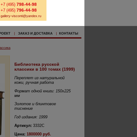
798-44-98
+7 (495)
796-44-98
+7 (495)
gallery-visconti@yandex.ru
РОЕКТ
|
ЗАКАЗ И ДОСТАВКА
|
КОНТАКТЫ
ассика
Библиотека русской
классики в 100 томах (1999)
Переплет из натуральной
кожи, ручная работа
Формат одной книги: 150х225
мм
Золотое и блинтовое
тиснение
Год издания: 1999
Артикул:
3332С
Цена:
1800000 руб.