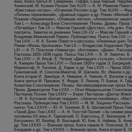
века. Книга третья И. Северянин, Тэффи, Саша Черный, Черубин
Анненский, М. Кузмин Поэзия Том XLVII — А. М. Ремизов Повест
«Крестовые сестры», «Огненная Россия» и др. Том XLVIII — Фед
«Личины переживаний», «Дымный ладан» и др. Роман «Мелкий б
Розанов «Уединенное», «Опавшие листья», «Апокалипсис нашего
Том L — Александр Блок Стихотворения. Поэмы. Драмы. Проза 
«Петербург» Том LII — Максим Горький «Детство», «На дне». Ра
портреты. Заметки из дневника Тома LIII–LV — Максим Горький
Владимир Маяковский Лирика. Публицистика. Пьесы Том LVII —
Том LVIII — И. А. Бунин Повести и рассказы. «Окаянные дни» То
Роман «Жизнь Арсеньева» Том LX — Владислав Ходасевич Проза
LXI — А. П. Платонов «Чевенгур», «Котлован», «Джан». Рассказ
Рассказы 1925–1938 годов. Пьесы Том LXIII — Е. И. Замятин, Б
Том LXIV — И. Ильф, Е. Петров «Двенадцать стульев», «Золото
А. Каверин Проза Том LXVI — Поэзия 1920-х годов Э. Багрицкий, 
Мариенгоф, Н. Тихонов, Д. Хармс и др. Том LXVII — Проза 1920–1
Гумилевский, И. Соколов-Микитов, М. Шагинян, Вс. Иванов и др.
Книга вторая И. Эренбург, А. Неверов, А. Чаянов, К. Вагинов и 
Книга третья М. Пришвин, К. Федин, Л. Леонов, П. Бажов, А. Га
Ахматова Стихотворения. Поэмы. Автобиографическая проза То
Проза. Драматургия Том LXXII — Осип Мандельштам Стихотворе
Пастернак Поэзия Том LXXIV — Борис Пастернак «Доктор Живаго
— М. А. Булгаков «Белая гвардия», «Записки покойника», «Маст
Рассказы. Публицистика Том LXXVI — М. М. Зощенко Рассказы.
книга» Том LXXVII — Ю. Н. Тынянов, В. Б. Шкловский Проза То
«Тихий Дон» Том LXXX — А. Н. Толстой Поэзия: «За синими рек
половины ХХ века А. Тарковский, О. Берггольц, Е. Винокуров, Р.
Евтушенко, Ю. Визбор, В. Высоцкий, Ю. Ким, А. Найман, Б. Ахм
др. Том LXXXII — Военная проза. Книга первая А. Платонов, В. 
Бондарев и др. Том LXXXIII — Военная проза. Книга вторая Б. О