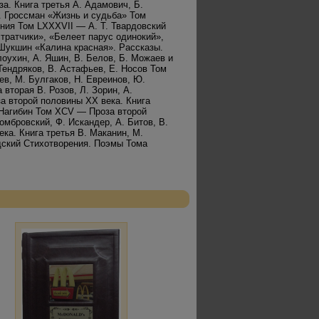
а. Книга третья А. Адамович, Б.
. Гроссман «Жизнь и судьба» Том
ия Том LXXXVII — А. Т. Твардовский
тратчики», «Белеет парус одинокий»,
Шукшин «Калина красная». Рассказы.
оухин, А. Яшин, В. Белов, Б. Можаев и
Тендряков, В. Астафьев, Е. Носов Том
ев, М. Булгаков, Н. Евреинов, Ю.
вторая В. Розов, Л. Зорин, А.
за второй половины ХХ века. Книга
. Нагибин Том XCV — Проза второй
омбровский, Ф. Искандер, А. Битов, В.
ка. Книга третья В. Маканин, М.
дский Стихотворения. Поэмы Тома