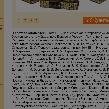
,
1
2
3
4
ие
В составе библиотеки:
Том I — Древнерусская литература «Сло
Временных лет», «Сказание о Борисе и Глебе», «Поучение Вла
Радонежского», «Переписка Ивана Грозного с А. М. Курбским» и 
века. Книга первая Феофан Прокопович, А. Д. Кантемир, В. К. Тр
Сумароков, Д. И. Фонвизин, Екатерина II и др. Том III — Русская
Н. Муравьев, Г. Р. Державин, Н. М. Карамзин, М. Д. Чулков, В. 
Проза первой половины XIX века К. Н. Батюшков, А. Бестужев-Ма
Полевой, П. А. Чаадаев, В. Ф. Одоевский, В. А. Соллогуб, В. Г
половины XIX века И. А. Крылов, А. И. Тургенев, Н. И. Гнедич, Д.
Катенин, К. Ф. Рылеев, А. А. Бестужев, В. К. Кюхельбекер, А. И.
Дельвиг, Н. М. Языков, Д. В. Веневитинов, А. С. Хомяков, А. В. 
и др. Том VI — В. А. Жуковский, К. Н. Батюшков В. А. Жуковски
стихах и сказки К. Н. Батюшков. Стихотворения Том VII — А. С.
Поэмы: «Руслан и Людмила», «Кавказский пленник», «Бахчисар
«Медный всадник». Сказки. Роман в стихах «Евгений Онегин» То
Годунов», «Скупой рыцарь», «Моцарт и Сальери», «Каменный гос
«Арап Петра Великого», «Повести Белкина» («Выстрел», «Метел
смотритель», «Барышня-крестьянка»), «Дубровский», «Капитанск
— М. Ю. Лермонтов Стихотворения. Поэмы: «Беглец», «Демон»,
Проза: «Герой нашего времени» Том X — Н. В. Гоголь «Вечера н
«Петербургские повести», «Женитьба», «Ревизор» Том XI — Н. 