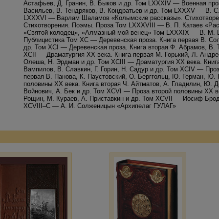
Астафьев, Д. Гранин, В. Быков и др. Том LXXXIV — Военная проз
Васильев, В. Тендряков, В. Кондратьев и др. Том LXXXV — В. С
LXXXVI — Варлам Шаламов «Колымские рассказы». Стихотворен
Стихотворения. Поэмы. Проза Том LXXXVIII — В. П. Катаев «Рас
«Святой колодец», «Алмазный мой венец» Том LXXXIX — В. М. 
Публицистика Том XC — Деревенская проза. Книга первая В. Сол
др. Том XCI — Деревенская проза. Книга вторая Ф. Абрамов, В. 
XCII — Драматургия ХХ века. Книга первая М. Горький, Л. Андре
Олеша, Н. Эрдман и др. Том XCIII — Драматургия ХХ века. Книга 
Вампилов, В. Славкин, Г. Горин, Н. Садур и др. Том XCIV — Про
первая В. Панова, К. Паустовский, О. Берггольц, Ю. Герман, Ю
половины ХХ века. Книга вторая Ч. Айтматов, А. Гладилин, Ю. Д
Войнович, А. Бек и др. Том XCVI — Проза второй половины ХХ ве
Рощин, М. Кураев, А. Приставкин и др. Том XCVII — Иосиф Бро
XCVIII–C — А. И. Солженицын «Архипелаг ГУЛАГ»