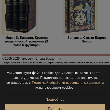
Маркс К. Капитал. Критика
Золушка. Сказки Шарля
политической экономии (3
Перро
тома в футляре)
©2005-2026 Галерея «Елена Висконти»
подарочные книги в кожаном переплете, антикварные книги, эксклюзи
Правила использования сайта
Мы используем файлы cookie для улучшения работы сайта и
Политика конфиденциальности
вашего удобства. Продолжая пользоваться сайтом, вы
Все права защищены.
соглашаетесь с
Политикой обработки персональных данных
и
Разработка и дизайн
BTV-info
.
использованием cookies.
Подробнее
Принять