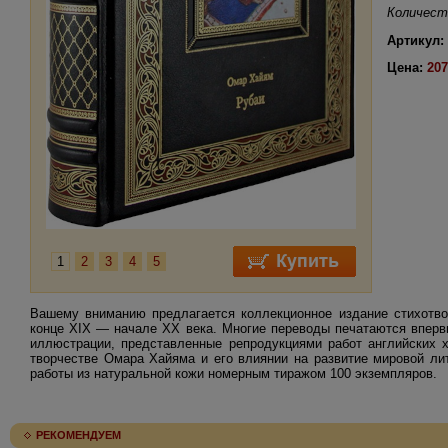
Количест
Артикул:
Цена:
207
1
2
3
4
5
Вашему вниманию предлагается коллекционное издание стихотво
конце XIX — начале XX века. Многие переводы печатаются вперв
иллюстрации, представленные репродукциями работ английских х
творчестве Омара Хайяма и его влиянии на развитие мировой ли
работы из натуральной кожи номерным тиражом 100 экземпляров.
РЕКОМЕНДУЕМ