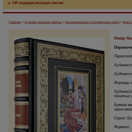
VIP-подарки (полный список)
Главная
>
Художественные работы
>
Коллекционные и подарочные книги
>
Класс
Омар Ха
Огранич
Переплет
Художест
Художест
Форзацы 
Художест
печатью (
Бумага ме
зависимо
Серия: Б
Формат: 