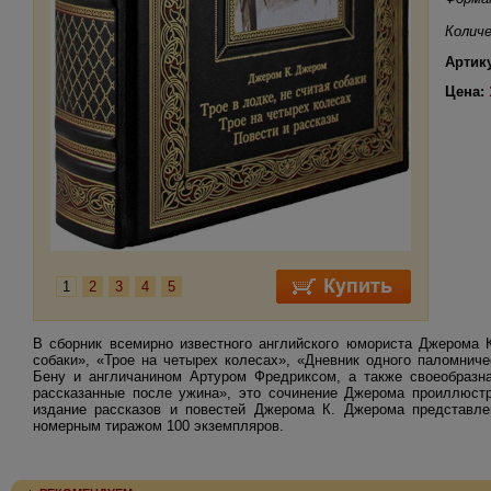
Количе
Артик
Цена:
1
2
3
4
5
В сборник всемирно известного английского юмориста Джерома К
собаки», «Трое на четырех колесах», «Дневник одного паломни
Бену и англичанином Артуром Фредриксом, а также своеобразн
рассказанные после ужина», это сочинение Джерома проиллюст
издание рассказов и повестей Джерома К. Джерома представле
номерным тиражом 100 экземпляров.