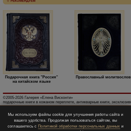
РЕКОМЕНДУЕМ
Подарочная книга "Россия"
Православный молитвослов
на китайском языке
©2005-2026 Галерея «Елена Висконти»
подарочные книги в кожаном переплете, антикварные книги, эксклюзи
Правила использования сайта
Мы используем файлы cookie для улучшения работы сайта и
Политика конфиденциальности
вашего удобства. Продолжая пользоваться сайтом, вы
Все права защищены.
соглашаетесь с
Политикой обработки персональных данных
и
Разработка и дизайн
BTV-info
.