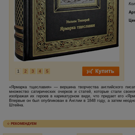
Кол
Ар
Це
1
2
3
4
5
«Ярмарка тщеславия» — вершина творчества английского писат
множество сатирических очерков и статей, которые стали свое
изображая их героев в карикатурном виде, что придает его «Яр
Впервые он был опубликован в Англии в 1848 году, а затем неодн
Штейна.
РЕКОМЕНДУЕМ