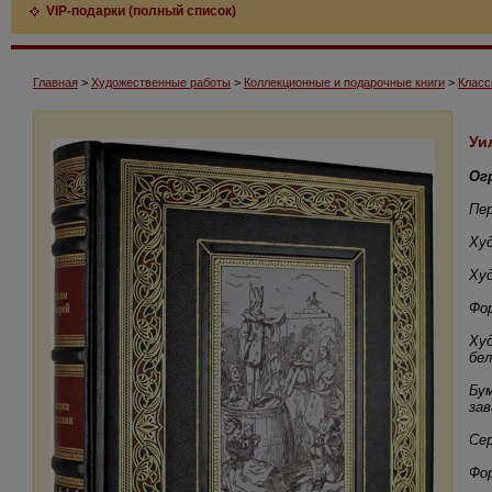
VIP-подарки (полный список)
Главная
>
Художественные работы
>
Коллекционные и подарочные книги
>
Класс
Уи
Ог
Пе
Худ
Худ
Фор
Худ
бел
Бум
зав
Се
Фо