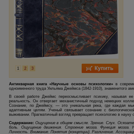
1
2
3
Антикварная книга «Научные основы психологии»
в совреме
одноименного труда Уильяма Джеймса (1842-1910), знаменитого ам
В своей работе Джеймс переосмысливает психику, называя е
реальность. Он отвергает механистичный подход немецких колле
Сознание, по Джеймсу, — это уникальная река, где каждая мы
адаптивным целям. Ученый связывает сознание с биологическо
выживании. Прагматичный взгляд превращает психологию в науку 
Содержание:
Ощущение в общем смысле. Зрение. Слух. Осязате
боль. Ощущение движения. Строение мозга. Функция мозга. 
Личность. Внимание. Понятия (концепции). Различение. Ассоциа