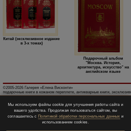
Китай (эксклюзивное издание
в 3-х томах)
Подарочный альбом
"Москва. История,
архитектура, искусство" на
английском языке
©2005-2026 Галерея «Елена Висконти»
подарочные книги в кожаном переплете, антикварные книги, эксклюзи
Правила использования сайта
Мы используем файлы cookie для улучшения работы сайта и
Политика конфиденциальности
вашего удобства. Продолжая пользоваться сайтом, вы
Все права защищены.
соглашаетесь с
Политикой обработки персональных данных
и
Разработка и дизайн
BTV-info
.
использованием cookies.