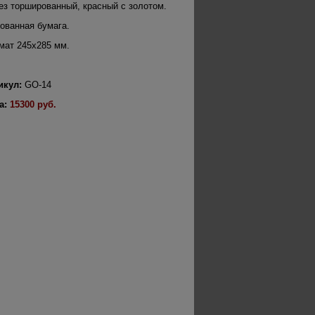
ез торшированный, красный с золотом.
ованная бумага.
мат 245х285 мм.
икул:
GO-14
а:
15300 руб.