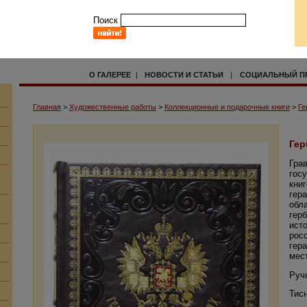
Поиск
О ГАЛЕРЕЕ
|
НОВОСТИ И СТАТЬИ
|
СОЦИАЛЬНЫЙ П
Главная
>
Художественные работы
>
Коллекционные и подарочные книги
>
Ге
Гер
Гра
гос
кни
гер
обл
гер
ист
рос
гер
мес
Руч
Тис