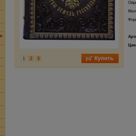
,
Обр
Мел
Фор
ие
Арт
Цен
1
2
3