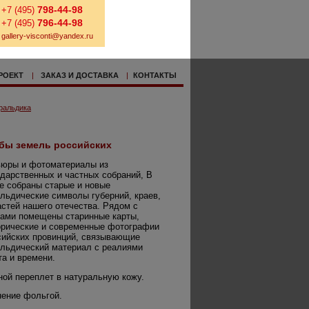
798-44-98
+7 (495)
796-44-98
+7 (495)
gallery-visconti@yandex.ru
РОЕКТ
|
ЗАКАЗ И ДОСТАВКА
|
КОНТАКТЫ
ральдика
бы земель российских
вюры и фотоматериалы из
ударственных и частных собраний, В
ге собраны старые и новые
альдические символы губерний, краев,
астей нашего отечества. Рядом с
бами помещены старинные карты,
орические и современные фотографии
сийских провинций, связывающие
альдический материал с реалиями
та и времени.
ной переплет в натуральную кожу.
нение фольгой.