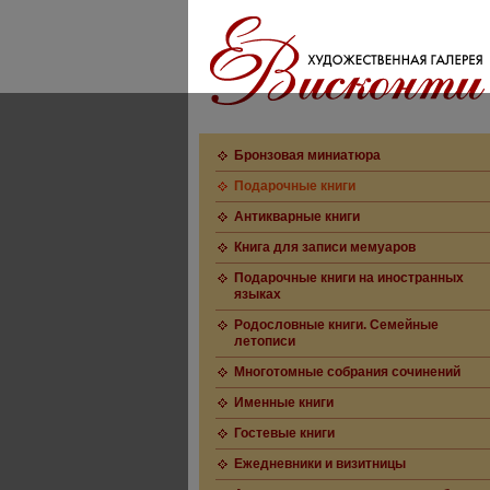
Бронзовая миниатюра
Подарочные книги
Антикварные книги
Книга для записи мемуаров
Подарочные книги на иностранных
языках
Родословные книги. Семейные
летописи
Многотомные собрания сочинений
Именные книги
Гостевые книги
Ежедневники и визитницы