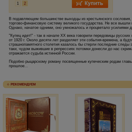
1
2
В подавляющем большинстве выходцы из крестьянского сословия, 
торгово-финансовую систему великого государства. Не все вышли 
Однако, начатое одними, оно умножалось и процветало усилиями д
"Купец идет!" - так в начале ХХ века говорили передовицы русских
от 1920 г. Около десяти лет разделяет эти события-времена, а бу
страшнопамятного столетия казалось бы стерли последние следы э
таки, чудом выжившие в репрессиях потомки донесли до нас скрижа
отражается судьба истинной России.
Подобно рыцарскому роману посвященные купеческим родам главы э
прошлое...
РЕКОМЕНДУЕМ