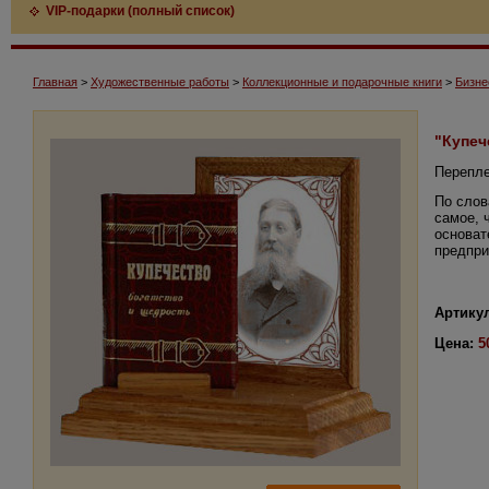
VIP-подарки (полный список)
Главная
>
Художественные работы
>
Коллекционные и подарочные книги
>
Бизне
"Купеч
Перепле
По слов
самое, 
основат
предпри
Артикул
Цена:
5