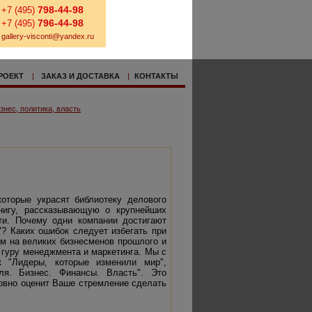
798-44-98
+7 (495)
796-44-98
+7 (495)
gallery-visconti@yandex.ru
РОЕКТ
|
ЗАКАЗ И ДОСТАВКА
|
КОНТАКТЫ
знес, политика, власть
оторые украсят библиотеку делового
нигу, рассказывающую о крупнейших
ти. Почему одни компании достигают
"? Каких ошибок следует избегать при
м на великих бизнесменов прошлого и
 гуру менеджмента и маркетинга. Мы с
к "Лидеры, которые изменили мир",
ля. Бизнес. Финансы. Власть". Это
ловно оценит Ваше стремление сделать