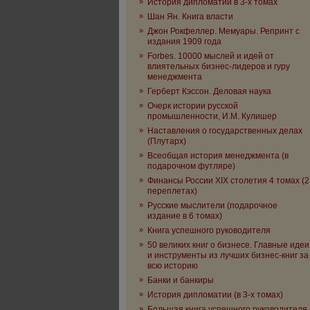
»
История дипломатии в 3-х томах
»
Шан Ян. Книга власти
»
Джон Рокфеллер. Мемуары. Репринт с
издания 1909 года
»
Forbes. 10000 мыслей и идей от
влиятельных бизнес-лидеров и гуру
менеджмента
»
Герберт Кэссон. Деловая наука
»
Очерк истории русской
промышленности, И.М. Кулишер
»
Наставления о государственных делах
(Плутарх)
»
Всеобщая история менеджмента (в
подарочном футляре)
»
Финансы России XIX столетия 4 томах (2
переплетах)
»
Русские мыслители (подарочное
издание в 6 томах)
»
Книга успешного руководителя
»
50 великих книг о бизнесе. Главные идеи
и инструменты из лучших бизнес-книг за
всю историю
»
Банки и банкиры
»
История дипломатии (в 3-х томах)
»
Большая книга успешного руководителя