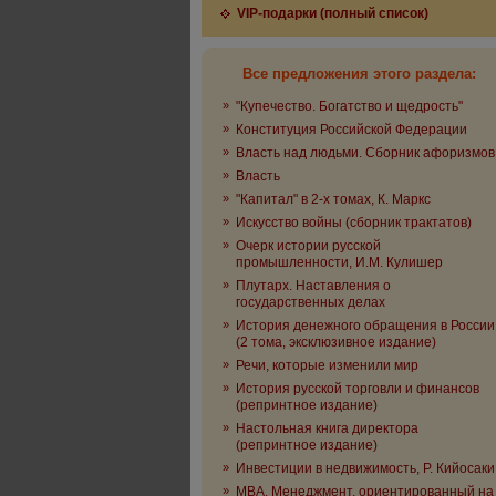
VIP-подарки (полный список)
Все предложения этого раздела:
»
"Купечество. Богатство и щедрость"
»
Конституция Российской Федерации
»
Власть над людьми. Сборник афоризмов
»
Власть
»
"Капитал" в 2-х томах, К. Маркс
»
Искусство войны (сборник трактатов)
»
Очерк истории русской
промышленности, И.М. Кулишер
»
Плутарх. Наставления о
государственных делах
»
История денежного обращения в России
(2 тома, эксклюзивное издание)
»
Речи, которые изменили мир
»
История русской торговли и финансов
(репринтное издание)
»
Настольная книга директора
(репринтное издание)
»
Инвестиции в недвижимость, Р. Кийосаки
»
MBA. Менеджмент, ориентированный на