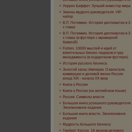
»
Уоррен Баффет. Лучший инвестор мира
»
Законы мудрого руководителя. VIP-
набор
»
В.П. Потемкин. История дипломатии в 3-
х томах
»
В.П. Потемкин. История дипломатии в 3-
х томах (в футляре с мраморной
бумагой)
»
Forbes. 10000 мыслей и идей от
влиятельных бизнес-лидеров и гуру
менеджмента (в подарочном футляре)
»
История русского бизнеса
»
Золотой запас Империи. О капитале,
коммерции и деловой жизни России
конца XIX - начала XX века
»
Книга о России
»
Книга о России (на английском языке)
»
Россия. Символы власти
»
Большая книга успешного руководителя.
Эксклюзивное издание
»
Большая книга власти. Эксклюзивное
издание
»
Мудрость большого бизнеса
»
Герберт Кэссон. 16 аксиом делового