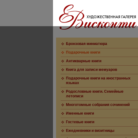
Бронзовая миниатюра
Подарочные книги
Антикварные книги
Книга для записи мемуаров
Подарочные книги на иностранных
языках
Родословные книги. Семейные
летописи
Многотомные собрания сочинений
Именные книги
Гостевые книги
Ежедневники и визитницы