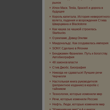
рынок
»
Илон Маск. Tesla, SpaceX и дорога в
будущее
»
Король капитала. История невероятного
взлета, падения и возрождения Стива
Шварцмана и Blackstone
»
Как чашка за чашкой строилась
Starbucks
»
О рекламе, Дэвид Огилви
»
Макдональдс. Как создавалась империя
»
SONY. Сделано в Японии
»
Бенджамин Франклин. Путь к богатству.
Автобиография
»
48 законов власти
»
Стив Джобс. Биография
»
Никогда не сдаваться! Лучшие речи
Черчилля
»
Настольная книга руководителя
(репринтное издание) в коробе с
тайником
»
Технологии, которые изменили мир
»
Речи, которые изменили Россию
»
Нефть. Люди, которые изменили мир
»
"Изменившие мир" в 4-х книгах