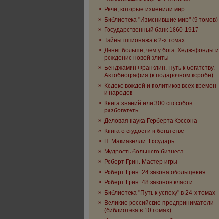
»
Речи, которые изменили мир
»
Библиотека "Изменившие мир" (9 томов)
»
Государственный банк 1860-1917
»
Тайны шпионажа в 2-х томах
»
Денег больше, чем у бога. Хедж-фонды и
рождение новой элиты
»
Бенджамин Франклин. Путь к богатству.
Автобиография (в подарочном коробе)
»
Кодекс вождей и политиков всех времен
и народов
»
Книга знаний или 300 способов
разбогатеть
»
Деловая наука Герберта Кэссона
»
Книга о скудости и богатстве
»
Н. Макиавелли. Государь
»
Мудрость большого бизнеса
»
Роберт Грин. Мастер игры
»
Роберт Грин. 24 закона обольщения
»
Роберт Грин. 48 законов власти
»
Библиотека "Путь к успеху" в 24-х томах
»
Великие российские предприниматели
(библиотека в 10 томах)