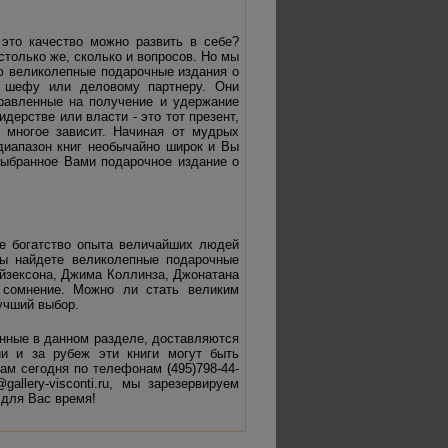
это качество можно развить в себе?
столько же, сколько и вопросов. Но мы
ю великолепные подарочные издания о
м шефу или деловому партнеру. Они
равленные на получение и удержание
идерстве или власти - это тот презент,
о многое зависит. Начиная от мудрых
диапазон книг необычайно широк и Вы
выбранное Вами подарочное издание о
е богатство опыта величайших людей
ы найдете великолепные подарочные
Айзексона, Джима Коллинза, Джонатана
 сомнение. Можно ли стать великим
учший выбор.
енные в данном разделе, доставляются
и и за рубеж эти книги могут быть
ам сегодня по телефонам (495)798-44-
@gallery-
visconti.ru, мы зарезервируем
 для Вас время!