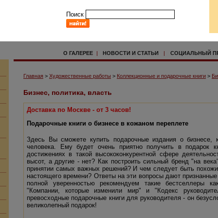
Поиск
О ГАЛЕРЕЕ
|
НОВОСТИ И СТАТЬИ
|
СОЦИАЛЬНЫЙ П
Главная
>
Художественные работы
>
Коллекционные и подарочные книги
>
Би
Бизнес, политика, власть
Доставка по Москве - от 3 часов!
Подарочные книги о бизнесе в кожаном переплете
Здесь Вы сможете купить подарочные издания о бизнесе, к
человека. Ему будет очень приятно получить в подарок к
достижениях в такой высококонкурентной сфере деятельнос
высот, а другие - нет? Как построить сильный бренд "на века
принятии самых важных решений? И чем следует быть похожи
настоящего времени? Ответы на эти вопросы дают признанные
полной уверенностью рекомендуем такие бестселлеры ка
"Компании, которые изменили мир" и "Кодекс руководите
превосходные подарочные книги для руководителя - он безус
великолепный подарок!