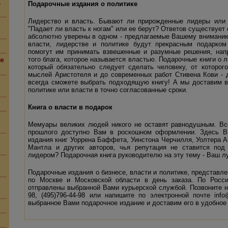
,
Подарочные издания о политике
Лидерство и власть. Бывают ли прирожденные лидеры или 
"Падает ли власть к ногам" или ее берут? Ответов существует 
абсолютно уверены в одном - предлагаемые Вашему внимани
власти, лидерстве и политике будут прекрасным подарко
помогут им принимать взвешенные и разумные решения, нап
того блага, которое называется властью. Подарочные книги о л
ие
который обязательно следует сделать человеку, от которог
мыслей Аристотеля и до современных работ Стивена Кови - 
всегда сможете выбрать подходящую книгу! А мы доставим 
политике или власти в точно согласованные сроки.
Книга о власти в подарок
Мемуары великих людей никого не оставят равнодушным. Вс
прошлого доступно Вам в роскошном оформлении. Здесь В
издания книг Уоррена Баффета, Уинстона Черчилля, Уолтера 
Мантла и других авторов, чья репутация не ставится под
лидером? Подарочная книга руководителю на эту тему - Ваш л
Подарочные издания о бизнесе, власти и политике, представл
по Москве и Московской области в день заказа. По Росси
отправлены выбранной Вами курьерской службой. Позвоните н
98, (495)796-44-98 или напишите по электронной почте
info
выбранное Вами подарочное издание и доставим его в удобное