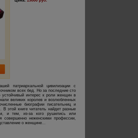
Цена:
19000 руб.
ашей патриархальной цивилизации с
очником всех бед. Но за последние сто
о устойчивый интерес к роли женщин в
инали великих королев и возлюбленных
очисленные биографии писательниц и
. В этой книге читатель найдет разные
ам, и тем, из-за кого рушились или
ся совершенно неженскими профессии,
дставление о женщине...