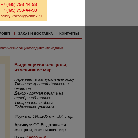
798-44-98
+7 (495)
796-44-98
+7 (495)
gallery-visconti@yandex.ru
РОЕКТ
|
ЗАКАЗ И ДОСТАВКА
|
КОНТАКТЫ
матические энциклопедические издания
Выдающиеся женщины,
изменившие мир
Переплет в натуральную кожу
Тиснение красной фольгой и
блинтом
Декор - прямая печать на
серебряной фольге
Тонированный обрез
Подарочная упаковка
Формат: 190х285 мм, 304 стр.
Артикул:
GO-Выдающиеся
женщины, изменившие мир