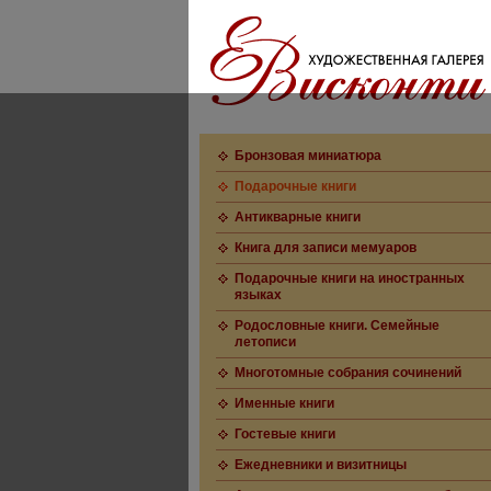
Бронзовая миниатюра
Подарочные книги
Антикварные книги
Книга для записи мемуаров
Подарочные книги на иностранных
языках
Родословные книги. Семейные
летописи
Многотомные собрания сочинений
Именные книги
Гостевые книги
Ежедневники и визитницы