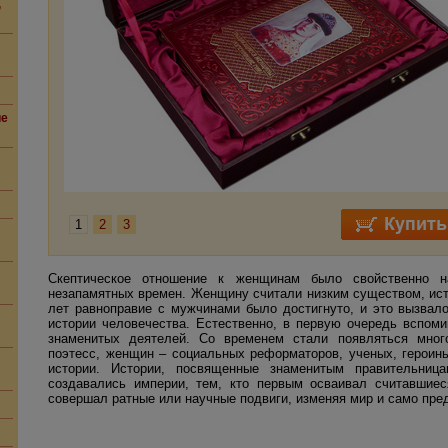
,
ие
1
2
3
Скептическое отношение к женщинам было свойственно н
незапамятных времен. Женщину считали низким существом, ист
лет равноправие с мужчинами было достигнуто, и это вызвал
истории человечества. Естественно, в первую очередь вспом
знаменитых деятелей. Со временем стали появляться мног
поэтесс, женщин – социальных реформаторов, ученых, героинь
истории. Истории, посвященные знаменитым правительниц
создавались империи, тем, кто первым осваивал считавшие
совершал ратные или научные подвиги, изменяя мир и само пре