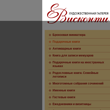
Бронзовая миниатюра
Подарочные книги
Антикварные книги
Книга для записи мемуаров
Подарочные книги на иностранных
языках
Родословные книги. Семейные
летописи
Многотомные собрания сочинений
Именные книги
Гостевые книги
Ежедневники и визитницы