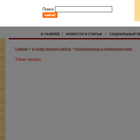
Поиск
О ГАЛЕРЕЕ
|
НОВОСТИ И СТАТЬИ
|
СОЦИАЛЬНЫЙ П
Главная
>
Художественные работы
>
Коллекционные и подарочные книги
Товар продан.