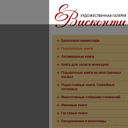
Бронзовая миниатюра
Подарочные книги
Антикварные книги
Книга для записи мемуаров
Подарочные книги на иностранных
языках
Родословные книги. Семейные
летописи
Многотомные собрания сочинений
Именные книги
Гостевые книги
Ежедневники и визитницы