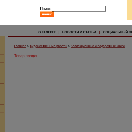
Поиск
О ГАЛЕРЕЕ
|
НОВОСТИ И СТАТЬИ
|
СОЦИАЛЬНЫЙ П
Главная
>
Художественные работы
>
Коллекционные и подарочные книги
Товар продан.