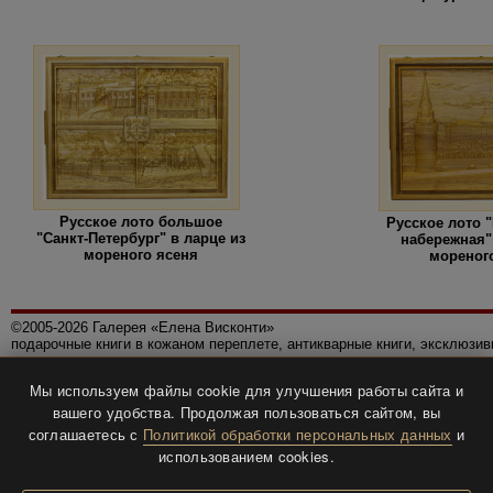
Русское лото большое
Русское лото 
"Санкт-Петербург" в ларце из
набережная"
мореного ясеня
мореног
©2005-2026 Галерея «Елена Висконти»
подарочные книги в кожаном переплете, антикварные книги, эксклюзи
Правила использования сайта
Мы используем файлы cookie для улучшения работы сайта и
Политика конфиденциальности
вашего удобства. Продолжая пользоваться сайтом, вы
Все права защищены.
соглашаетесь с
Политикой обработки персональных данных
и
Разработка и дизайн
BTV-info
.
использованием cookies.