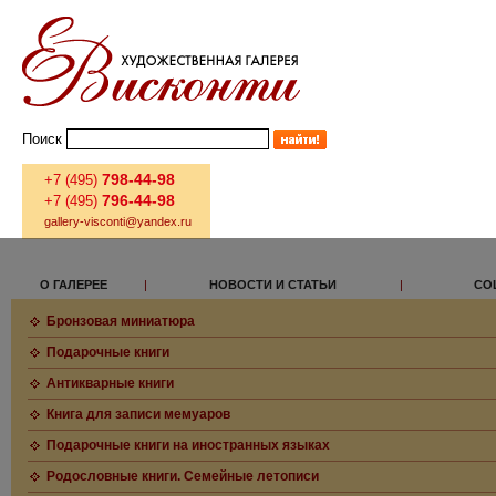
Поиск
798-44-98
+7 (495)
796-44-98
+7 (495)
gallery-visconti@yandex.ru
О ГАЛЕРЕЕ
|
НОВОСТИ И СТАТЬИ
|
СО
Бронзовая миниатюра
Подарочные книги
Антикварные книги
Книга для записи мемуаров
Подарочные книги на иностранных языках
Родословные книги. Семейные летописи