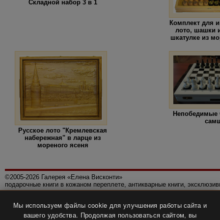
Складной набор 3 в 1
Комплект для и
лото, шашки 
шкатулке из м
Непобедимые 
сам
Русское лото "Кремлевская
набережная" в ларце из
мореного ясеня
©2005-2026 Галерея «Елена Висконти»
подарочные книги в кожаном переплете, антикварные книги, эксклюзи
Правила использования сайта
Мы используем файлы cookie для улучшения работы сайта и
Политика конфиденциальности
вашего удобства. Продолжая пользоваться сайтом, вы