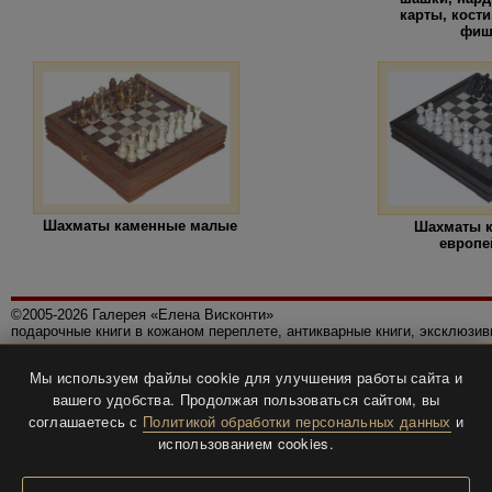
карты, кост
фиш
Шахматы каменные малые
Шахматы 
европе
©2005-2026 Галерея «Елена Висконти»
подарочные книги в кожаном переплете, антикварные книги, эксклюзи
Правила использования сайта
Мы используем файлы cookie для улучшения работы сайта и
Политика конфиденциальности
вашего удобства. Продолжая пользоваться сайтом, вы
Все права защищены.
соглашаетесь с
Политикой обработки персональных данных
и
Разработка и дизайн
BTV-info
.
использованием cookies.