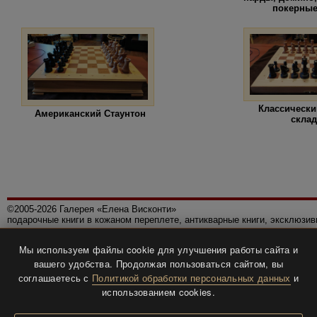
покерны
Классически
Американский Стаунтон
скла
©2005-2026 Галерея «Елена Висконти»
подарочные книги в кожаном переплете, антикварные книги, эксклюзи
Правила использования сайта
Мы используем файлы cookie для улучшения работы сайта и
Политика конфиденциальности
вашего удобства. Продолжая пользоваться сайтом, вы
Все права защищены.
соглашаетесь с
Политикой обработки персональных данных
и
Разработка и дизайн
BTV-info
.
использованием cookies.