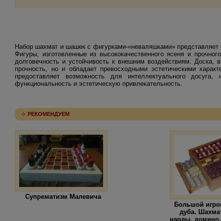
Набор шахмат и шашек с фигурками-«неваляшками» представляет с
Фигуры, изготовленные из высококачественного ясеня и прочно
долговечность и устойчивость к внешним воздействиям. Доска, 
прочность, но и обладает превосходными эстетическими характ
предоставляет возможность для интеллектуального досуга,
функциональность и эстетическую привлекательность.
РЕКОМЕНДУЕМ
Супрематизм Малевича
Большой игро
дуба. Шахма
нарды, домино,