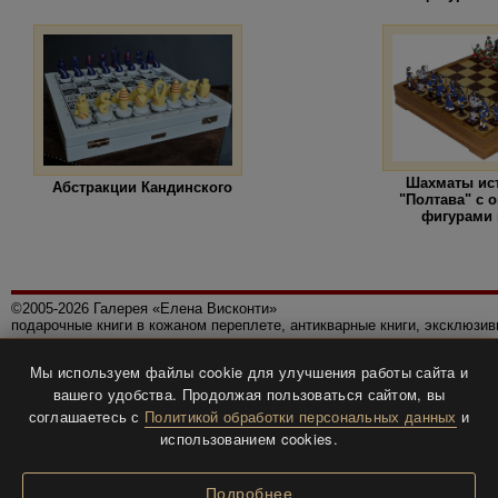
Шахматы ис
Абстракции Кандинского
"Полтава" с
фигурами 
©2005-2026 Галерея «Елена Висконти»
подарочные книги в кожаном переплете, антикварные книги, эксклюзи
Правила использования сайта
Мы используем файлы cookie для улучшения работы сайта и
Политика конфиденциальности
вашего удобства. Продолжая пользоваться сайтом, вы
Все права защищены.
соглашаетесь с
Политикой обработки персональных данных
и
Разработка и дизайн
BTV-info
.
использованием cookies.
Подробнее