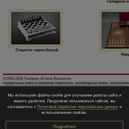
Складной н
Стаунтон черно-белый
Нар
©2005-2026 Галерея «Елена Висконти»
подарочные книги в кожаном переплете, антикварные книги, эксклюзи
Правила использования сайта
Мы используем файлы cookie для улучшения работы сайта и
Политика конфиденциальности
вашего удобства. Продолжая пользоваться сайтом, вы
Все права защищены.
соглашаетесь с
Политикой обработки персональных данных
и
Разработка и дизайн
BTV-info
.
использованием cookies.
Подробнее