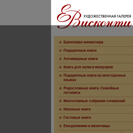
Бронзовая миниатюра
Подарочные книги
Антикварные книги
Книга для записи мемуаров
Подарочные книги на иностранных
языках
Родословные книги. Семейные
летописи
Многотомные собрания сочинений
Именные книги
Гостевые книги
Ежедневники и визитницы