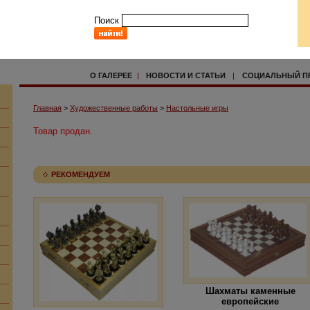
Поиск
О ГАЛЕРЕЕ
|
НОВОСТИ И СТАТЬИ
|
СОЦИАЛЬНЫЙ П
Главная
>
Художественные работы
>
Настольные игры
Товар продан.
РЕКОМЕНДУЕМ
Шахматы каменные
европейские