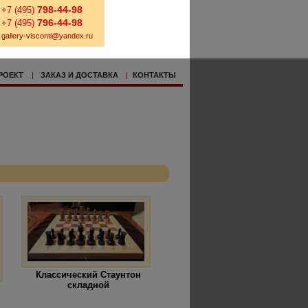
798-44-98
+7 (495)
796-44-98
+7 (495)
gallery-visconti@yandex.ru
РОЕКТ
|
ЗАКАЗ И ДОСТАВКА
|
КОНТАКТЫ
Классический Стаунтон
складной