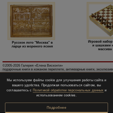
Игровой набор
Русское лото "Москва" в
и шашками н
ларце из мореного ясеня
массива
©2005-2026 Галерея «Елена Висконти»
подарочные книги в кожаном переплете, антикварные книги, эксклюзи
Правила использования сайта
Мы используем файлы cookie для улучшения работы сайта и
Политика конфиденциальности
вашего удобства. Продолжая пользоваться сайтом, вы
Все права защищены.
соглашаетесь с
Политикой обработки персональных данных
и
Разработка и дизайн
BTV-info
.
использованием cookies.
Подробнее