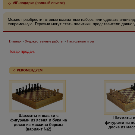
VIP-подарки (полный список)
Можно приобрести готовые шахматные наборы или сделать индивид
современную. Героями могут стать политики, представители давно у
Главная
>
Художественные работы
>
Настольные игры
Товар продан.
РЕКОМЕНДУЕМ
Шахматы и шашки с
Шахматы и
фигурами из ясеня и бука на
фигурами из яс
доске из массива березы
доске из мас
(вариант №2)