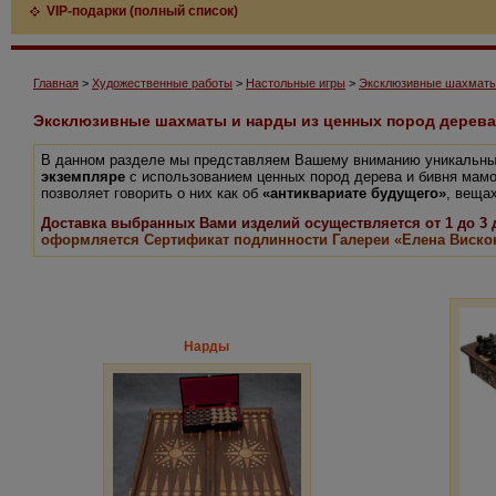
VIP-подарки (полный список)
Главная
>
Художественные работы
>
Настольные игры
>
Эксклюзивные шахматы 
Эксклюзивные шахматы и нарды из ценных пород дерева
В данном разделе мы представляем Вашему вниманию уникальны
экземпляре
с использованием ценных пород дерева и бивня мамо
позволяет говорить о них как об
«антиквариате будущего»
, веща
Доставка выбранных Вами изделий осуществляется от 1 до 3
оформляется Сертификат подлинности Галереи «Елена Виско
Нарды