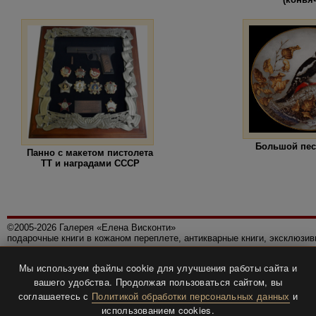
Большой пес
Панно с макетом пистолета
ТТ и наградами СССР
©2005-2026 Галерея «Елена Висконти»
подарочные книги в кожаном переплете, антикварные книги, эксклюзи
Правила использования сайта
Мы используем файлы cookie для улучшения работы сайта и
Политика конфиденциальности
вашего удобства. Продолжая пользоваться сайтом, вы
Все права защищены.
соглашаетесь с
Политикой обработки персональных данных
и
Разработка и дизайн
BTV-info
.
использованием cookies.