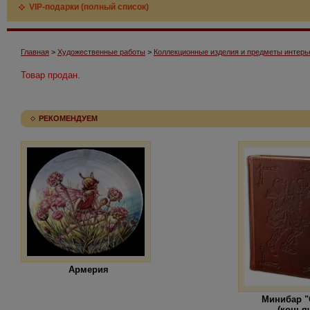
VIP-подарки (полный список)
Главная
>
Художественные работы
>
Коллекционные изделия и предметы интерь
Товар продан.
РЕКОМЕНДУЕМ
Армерия
Минибар "
(конья