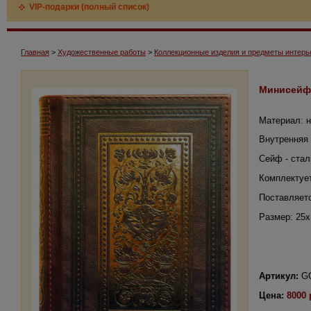
VIP-подарки (полный список)
Главная
>
Художественные работы
>
Коллекционные изделия и предметы интерь
Минисейф
Материал: н
Внутренняя 
Сейф - стал
Комплектуе
Поставляетс
Размер: 25х
Артикул:
GO
Цена:
8000 