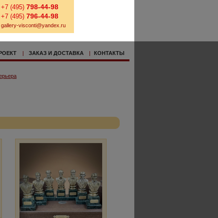
798-44-98
+7 (495)
796-44-98
+7 (495)
gallery-visconti@yandex.ru
РОЕКТ
|
ЗАКАЗ И ДОСТАВКА
|
КОНТАКТЫ
ерьера