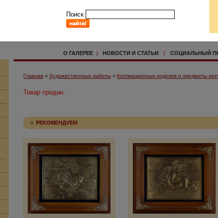
Поиск
О ГАЛЕРЕЕ
|
НОВОСТИ И СТАТЬИ
|
СОЦИАЛЬНЫЙ П
Главная
>
Художественные работы
>
Коллекционные изделия и предметы инт
Товар продан.
РЕКОМЕНДУЕМ