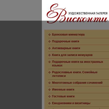
Бронзовая миниатюра
Подарочные книги
Антикварные книги
Книга для записи мемуаров
Подарочные книги на иностранных
языках
Родословные книги. Семейные
летописи
Многотомные собрания сочинений
Именные книги
Гостевые книги
Ежедневники и визитницы