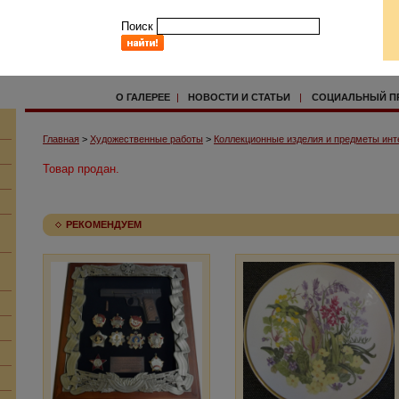
Поиск
О ГАЛЕРЕЕ
|
НОВОСТИ И СТАТЬИ
|
СОЦИАЛЬНЫЙ П
Главная
>
Художественные работы
>
Коллекционные изделия и предметы инт
Товар продан.
РЕКОМЕНДУЕМ