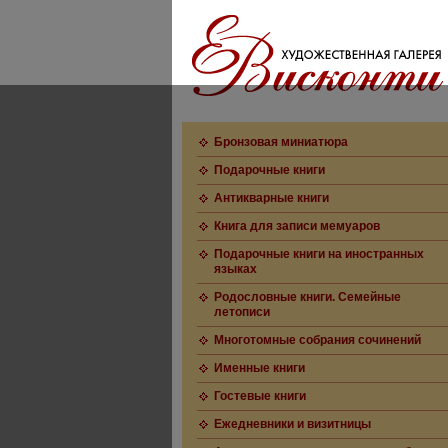
Бронзовая миниатюра
Подарочные книги
Антикварные книги
Книга для записи мемуаров
Подарочные книги на иностранных
языках
Родословные книги. Семейные
летописи
Многотомные собрания сочинений
Именные книги
Гостевые книги
Ежедневники и визитницы