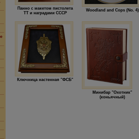
,
Панно с макетом пистолета
Woodland and Cops (No. 4)
ТТ и наградами СССР
ие
Ключница настенная "ФСБ"
Минибар "Охотник"
(коньячный)