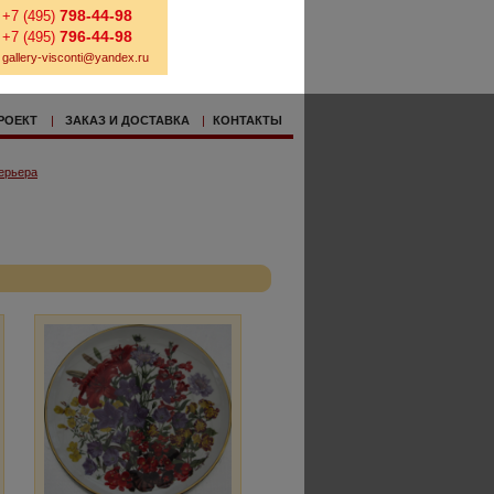
798-44-98
+7 (495)
796-44-98
+7 (495)
gallery-visconti@yandex.ru
РОЕКТ
|
ЗАКАЗ И ДОСТАВКА
|
КОНТАКТЫ
ерьера