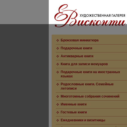
Бронзовая миниатюра
Подарочные книги
Антикварные книги
Книга для записи мемуаров
Подарочные книги на иностранных
языках
Родословные книги. Семейные
летописи
Многотомные собрания сочинений
Именные книги
Гостевые книги
Ежедневники и визитницы