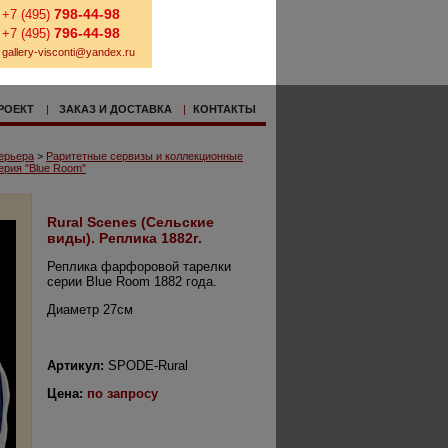
798-44-98
+7 (495)
796-44-98
+7 (495)
gallery-visconti@yandex.ru
РОЕКТ
|
ЗАКАЗ И ДОСТАВКА
|
КОНТАКТЫ
ерьера
>
Раритетные сервизы и коллекционные
ерия "Blue Room"
Rural Scenes (Сельские
виды). Реплика 1882г.
Реплика фарфоровой тарелки
серии Blue Room 1882 года.
Диаметр 27см
Артикул:
SPODE-Rural
Цена:
по запросу