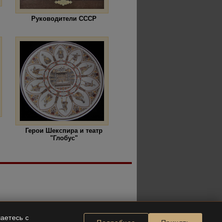
Руководители СССР
Герои Шекспира и театр
"Глобус"
аетесь с