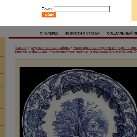
Поиск
О ГАЛЕРЕЕ
|
НОВОСТИ И СТАТЬИ
|
СОЦИАЛЬНЫЙ П
Главная
>
Художественные работы
>
Коллекционные изделия и предметы инт
тарелки из фарфора
>
Коллекционные тарелки из фарфора Spode (Англия). С