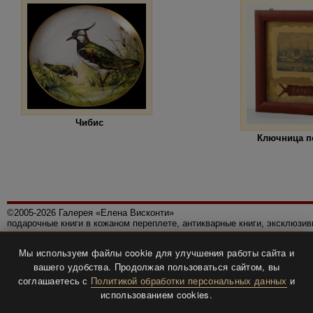
Чибис
Ключница п
©2005-2026 Галерея «Елена Висконти»
подарочные книги в кожаном переплете, антикварные книги, эксклюзи
Правила использования сайта
Мы используем файлы cookie для улучшения работы сайта и
Политика конфиденциальности
вашего удобства. Продолжая пользоваться сайтом, вы
Все права защищены.
соглашаетесь с
Политикой обработки персональных данных
и
Разработка и дизайн
BTV-info
.
использованием cookies.