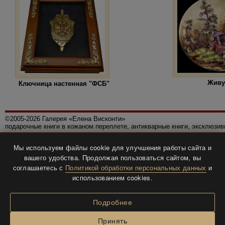
Живу
Ключница настенная "ФСБ"
©2005-2026 Галерея «Елена Висконти»
подарочные книги в кожаном переплете, антикварные книги, эксклюзи
Правила использования сайта
Мы используем файлы cookie для улучшения работы сайта и
Политика конфиденциальности
вашего удобства. Продолжая пользоваться сайтом, вы
Все права защищены.
соглашаетесь с
Политикой обработки персональных данных
и
Разработка и дизайн
BTV-info
.
использованием cookies.
Подробнее
Принять