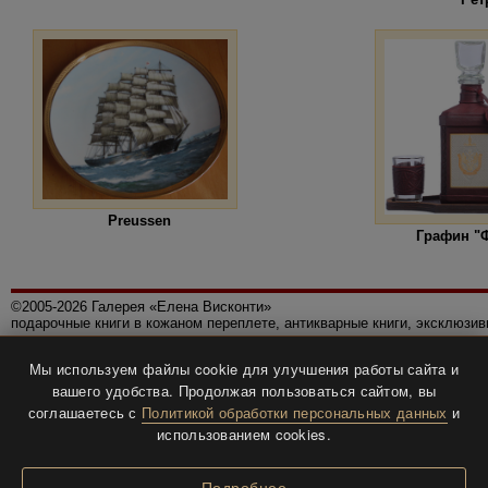
Preussen
Графин "
©2005-2026 Галерея «Елена Висконти»
подарочные книги в кожаном переплете, антикварные книги, эксклюзи
Правила использования сайта
Мы используем файлы cookie для улучшения работы сайта и
Политика конфиденциальности
вашего удобства. Продолжая пользоваться сайтом, вы
Все права защищены.
соглашаетесь с
Политикой обработки персональных данных
и
Разработка и дизайн
BTV-info
.
использованием cookies.