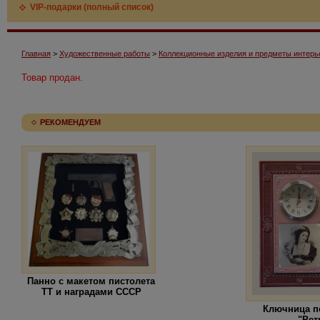
VIP-подарки (полный список)
Главная
>
Художественные работы
>
Коллекционные изделия и предметы интерь
Товар продан.
РЕКОМЕНДУЕМ
Панно с макетом пистолета
ТТ и наградами СССР
Ключница п
"Рет