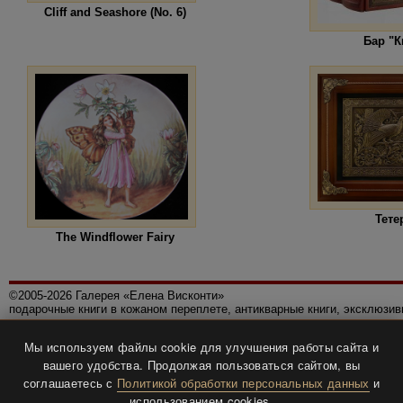
Cliff and Seashore (No. 6)
Бар "К
Тете
The Windflower Fairy
©2005-2026 Галерея «Елена Висконти»
подарочные книги в кожаном переплете, антикварные книги, эксклюзи
Правила использования сайта
Мы используем файлы cookie для улучшения работы сайта и
Политика конфиденциальности
вашего удобства. Продолжая пользоваться сайтом, вы
Все права защищены.
соглашаетесь с
Политикой обработки персональных данных
и
Разработка и дизайн
BTV-info
.
использованием cookies.