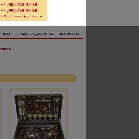
798-44-98
+7 (495)
796-44-98
+7 (495)
gallery-visconti@yandex.ru
РОЕКТ
|
ЗАКАЗ И ДОСТАВКА
|
КОНТАКТЫ
ерьера