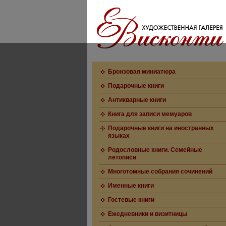
Бронзовая миниатюра
Подарочные книги
Антикварные книги
Книга для записи мемуаров
Подарочные книги на иностранных
языках
Родословные книги. Семейные
летописи
Многотомные собрания сочинений
Именные книги
Гостевые книги
Ежедневники и визитницы