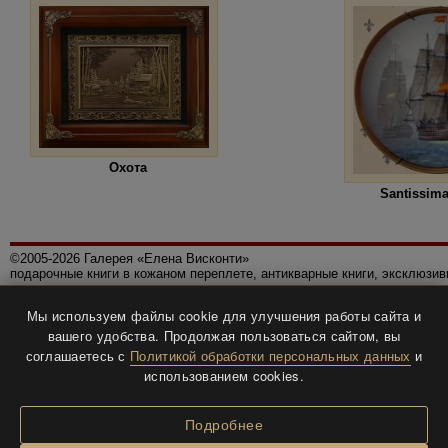
Охота
Santissima
©2005-2026 Галерея «Елена Висконти»
подарочные книги в кожаном переплете, антикварные книги, эксклюзи
Правила использования сайта
Мы используем файлы cookie для улучшения работы сайта и
Политика конфиденциальности
вашего удобства. Продолжая пользоваться сайтом, вы
Все права защищены.
соглашаетесь с
Политикой обработки персональных данных
и
Разработка и дизайн
BTV-info
.
использованием cookies.
Подробнее