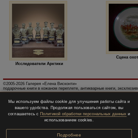
Сцена охо
Исследователи Арктики
©2005-2026 Галерея «Елена Висконти»
подарочные книги в кожаном переплете, антикварные книги, эксклюзи
Правила использования сайта
Мы используем файлы cookie для улучшения работы сайта и
Политика конфиденциальности
вашего удобства. Продолжая пользоваться сайтом, вы
Все права защищены.
соглашаетесь с
Политикой обработки персональных данных
и
Разработка и дизайн
BTV-info
.
использованием cookies.
Подробнее