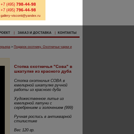
798-44-98
+7 (495)
796-44-98
+7 (495)
gallery-visconti@yandex.ru
РОЕКТ
|
ЗАКАЗ И ДОСТАВКА
|
КОНТАКТЫ
ерьера
>
Подарок охотнику. Охотничьи чарки и
Стопка охотничья "Сова" в
шкатулке из красного дуба
Стопка охотничья СОВА в
ювелирной шкатулке ручной
работы из красного дуба
Художественное литье из
ювелирной латуни с
серебрением и золочением (999)
Ручная роспись в антикварной
стилистике
Вес 120 гр.