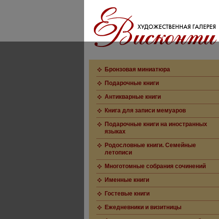
Бронзовая миниатюра
Подарочные книги
Антикварные книги
Книга для записи мемуаров
Подарочные книги на иностранных
языках
Родословные книги. Семейные
летописи
Многотомные собрания сочинений
Именные книги
Гостевые книги
Ежедневники и визитницы